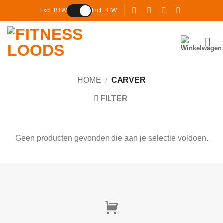
Ga
Excl. BTW
Incl. BTW
naar
inhoud
HOME
/
CARVER
FILTER
Geen producten gevonden die aan je selectie voldoen.