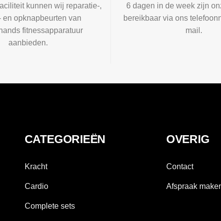
aciliteit kunnen wij reparatie-,
6 dagen in de week zijn on
l- en opknapbeurten van
bereikbaar via ons telefoon
ands fitnessapparatuur
mail.
aanbieden.
CATEGORIEËN
OVERIG
Kracht
Contact
Cardio
Afspraak make
Complete sets