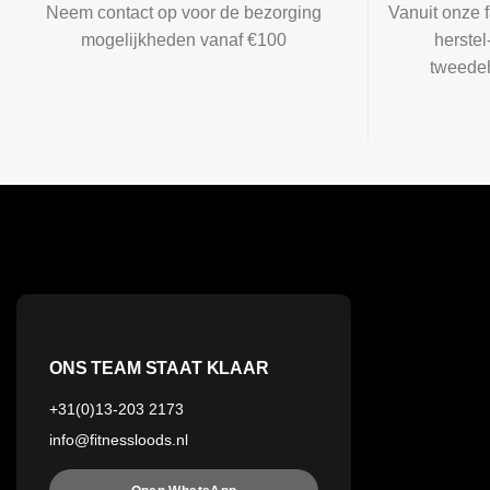
Neem contact op voor de bezorging
Vanuit onze f
mogelijkheden vanaf €100
herste
tweedeh
ONS TEAM STAAT KLAAR
+31(0)13-203 2173
info@fitnessloods.nl