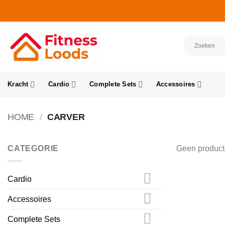
Ga
naar
inhoud
Kracht
Cardio
Complete Sets
Accessoires
HOME
/
CARVER
CATEGORIE
Geen producte
Cardio
Accessoires
Complete Sets