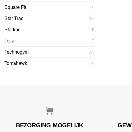
Square Fit
(1)
Star Trac
(17)
Starline
(1)
Teca
(2)
Technogym
(63)
Tomahawk
(1)
BEZORGING MOGELIJK
GEW