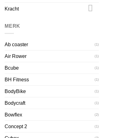
Kracht
MERK
Ab coaster
(1)
Air Rower
(1)
Bcube
(1)
BH Fitness
(1)
BodyBike
(1)
Bodycraft
(1)
Bowflex
(2)
Concept 2
(1)