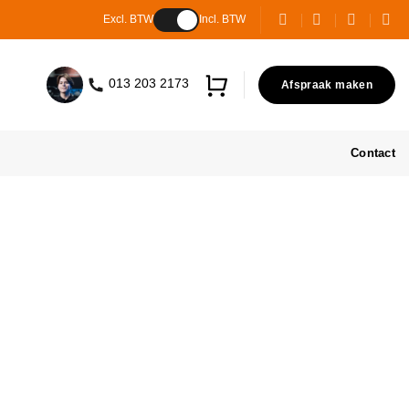
Excl. BTW
Incl. BTW
013 203 2173
Afspraak maken
Contact