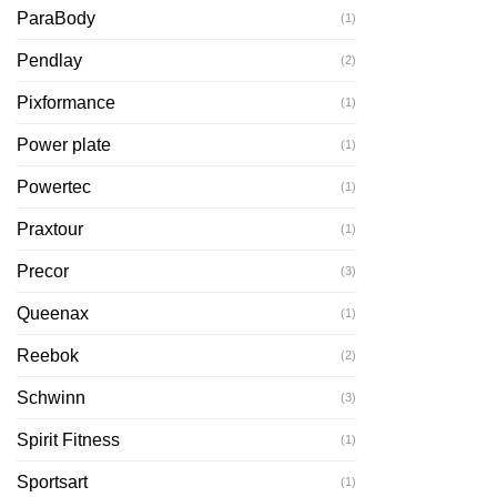
ParaBody
(1)
Pendlay
(2)
Pixformance
(1)
Power plate
(1)
Powertec
(1)
Praxtour
(1)
Precor
(3)
Queenax
(1)
Reebok
(2)
Schwinn
(3)
Spirit Fitness
(1)
Sportsart
(1)