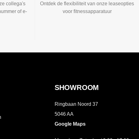
ze collega's
Ontdek de flexibiliteit van onze leaseopties
nummer of e-
voor fitnessapparatuur
SHOWROOM
Ringbaan Noord 37
5046 AA
n
Google Maps