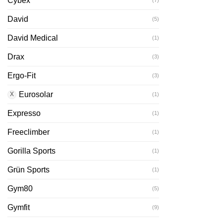
Cybex
(7)
David
(5)
David Medical
(1)
Drax
(3)
Ergo-Fit
(3)
Eurosolar
(1)
Expresso
(1)
Freeclimber
(1)
Gorilla Sports
(1)
Grün Sports
(1)
Gym80
(5)
Gymfit
(9)