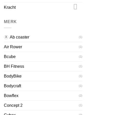
Kracht
MERK
Ab coaster
(1)
Air Rower
(1)
Bcube
(1)
BH Fitness
(1)
BodyBike
(1)
Bodycraft
(1)
Bowflex
(2)
Concept 2
(1)