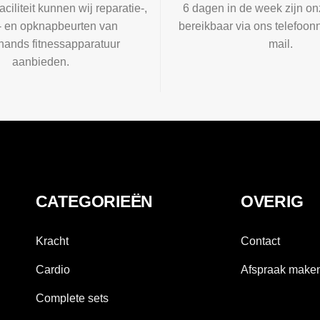
aciliteit kunnen wij reparatie-,
6 dagen in de week zijn on
l- en opknapbeurten van
bereikbaar via ons telefoon
ands fitnessapparatuur
mail.
aanbieden.
CATEGORIEËN
OVERIG
Kracht
Contact
Cardio
Afspraak make
Complete sets