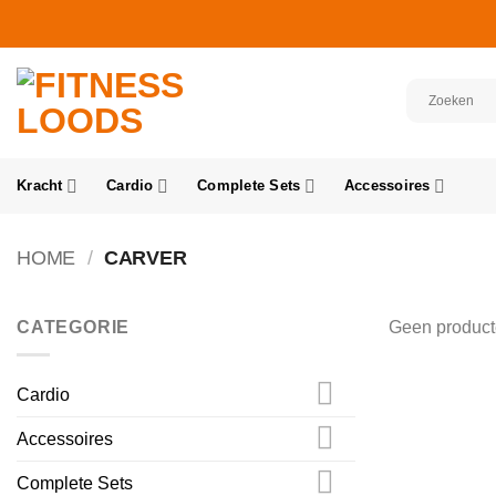
Ga
naar
inhoud
Kracht
Cardio
Complete Sets
Accessoires
HOME
/
CARVER
CATEGORIE
Geen producte
Cardio
Accessoires
Complete Sets