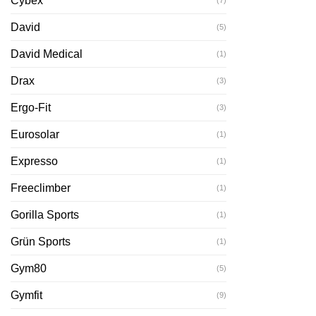
Cybex
(7)
David
(5)
David Medical
(1)
Drax
(3)
Ergo-Fit
(3)
Eurosolar
(1)
Expresso
(1)
Freeclimber
(1)
Gorilla Sports
(1)
Grün Sports
(1)
Gym80
(5)
Gymfit
(9)