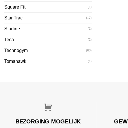
Square Fit
(1)
Star Trac
(17)
Starline
(1)
Teca
(2)
Technogym
(63)
Tomahawk
(1)
BEZORGING MOGELIJK
GEW