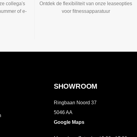
ze collega's
Ontdek de flexibiliteit van onze leaseopties
nummer of e-
voor fitnessapparatuur
SHOWROOM
Ringbaan Noord 37
5046 AA
n
Google Maps