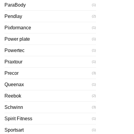
ParaBody
(1)
Pendlay
(2)
Pixformance
(1)
Power plate
(1)
Powertec
(1)
Praxtour
(1)
Precor
(3)
Queenax
(1)
Reebok
(2)
Schwinn
(3)
Spirit Fitness
(1)
Sportsart
(1)