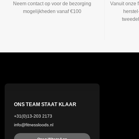
Neem contact op voor de bezorging
Vanuit onze f
mogelijkheden vanaf €100
herste
tweedeh
ONS TEAM STAAT KLAAR
+31(0)13-203 2173
info@fitnessloods.nl