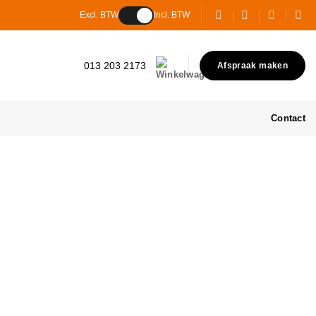
Excl. BTW
Incl. BTW
013 203 2173
Afspraak maken
Contact