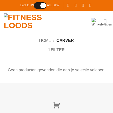
Ga
Excl. BTW
Incl. BTW
naar
inhoud
HOME
/
CARVER
FILTER
Geen producten gevonden die aan je selectie voldoen.