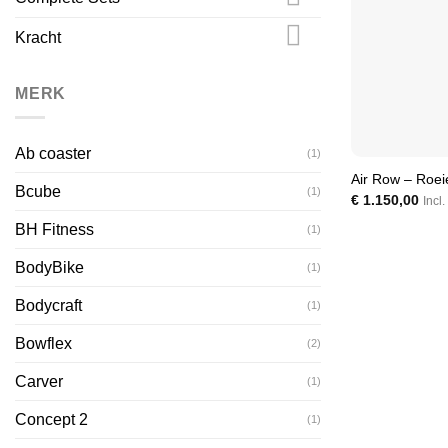
Kracht
MERK
Ab coaster
(1)
Air Row – Roei
Bcube
(1)
€
1.150,00
Incl
BH Fitness
(1)
BodyBike
(1)
Bodycraft
(1)
Bowflex
(2)
Carver
(1)
Concept 2
(1)