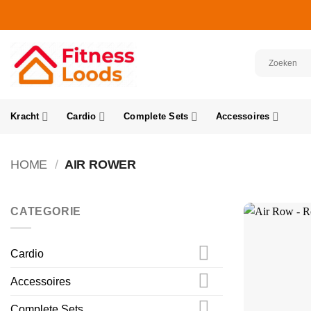
Ga
naar
inhoud
Kracht
Cardio
Complete Sets
Accessoires
HOME
/
AIR ROWER
CATEGORIE
Cardio
Accessoires
Complete Sets