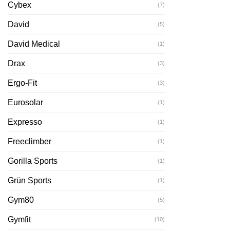
Cybex
(7)
David
(5)
David Medical
(1)
Drax
(3)
Ergo-Fit
(3)
Eurosolar
(1)
Expresso
(1)
Freeclimber
(1)
Gorilla Sports
(1)
Grün Sports
(1)
Gym80
(5)
Gymfit
(10)