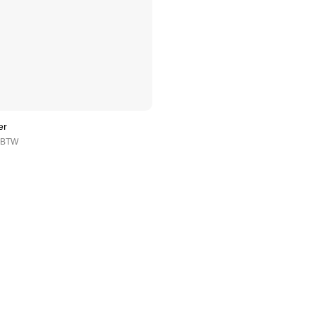
er
. BTW