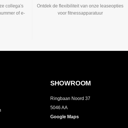
ze collega's
Ontdek de flexibiliteit van onze leaseopties
nummer of e-
voor fitnessapparatuur
SHOWROOM
Ringbaan Noord 37
5046 AA
n
Google Maps