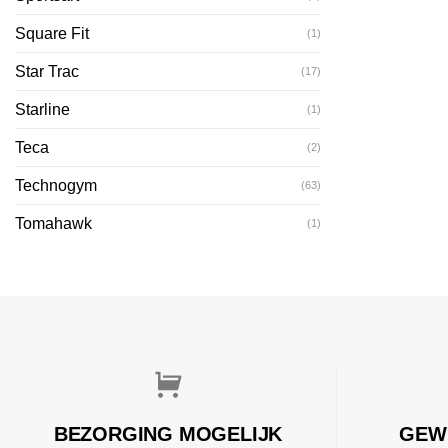
Square Fit
(1)
Star Trac
(17)
Starline
(1)
Teca
(2)
Technogym
(63)
Tomahawk
(1)
BEZORGING MOGELIJK
GEW