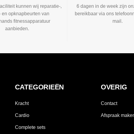
aciliteit kunnen wij reparatie-,
6 dagen in de week zijn on
l- en opknapbeurten van
bereikbaar via ons telefoon
ands fitnessapparatuur
mail.
aanbieden.
CATEGORIEËN
OVERIG
Kracht
Contact
Cardio
Afspraak make
Complete sets