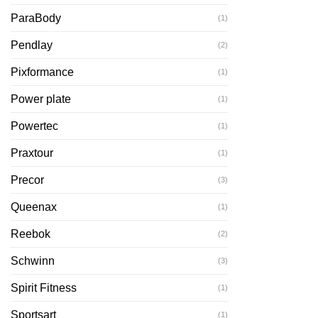
ParaBody
(1)
Pendlay
(2)
Pixformance
(1)
Power plate
(1)
Powertec
(1)
Praxtour
(1)
Precor
(3)
Queenax
(1)
Reebok
(2)
Schwinn
(3)
Spirit Fitness
(1)
Sportsart
(1)