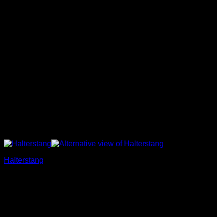
Halterstang
€
25,00
Incl. BTW