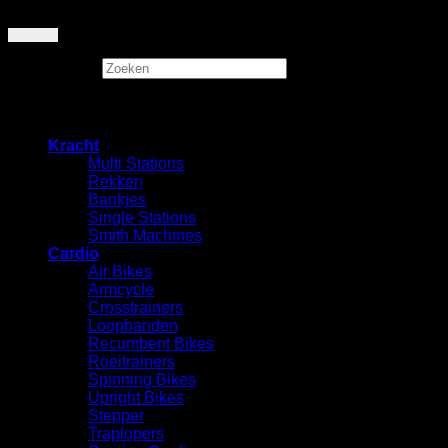
Zoeken
×
Kracht
Multi Stations
Rekken
⁠Bankjes
Single Stations
Smith Machines
Cardio
Air Bikes
Armcycle
Crosstrainers
Loopbanden
Recumbent Bikes
Roeitrainers
Spinning Bikes
Upright Bikes
Stepper
Traplopers