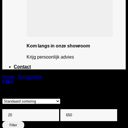
Kom langs in onze showroom
Krijg persoonlijk advies
Contact
Home
/
Accessoires
/
Stangen
Filter
Toont alle 10 resultaten
Filter op prijs
Min.
Max.
prijs
prijs
Filter