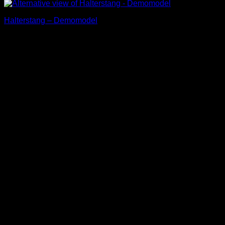
Halterstang – Demomodel
€
245,00
Incl. BTW