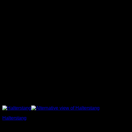
Halterstang
€
25,00
Incl. BTW