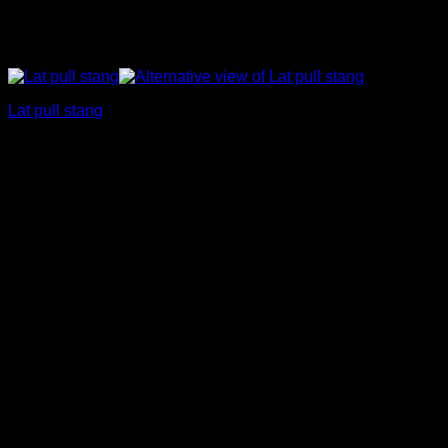
Lat pull stang
€
35,00
Incl. BTW