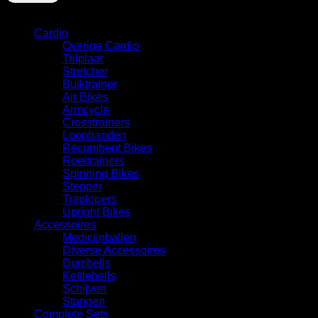
Categorie
Cardio
Overige Cardio
Trilplaat
Stretcher
Buiktrainer
Air Bikes
Armcycle
Crosstrainers
Loopbanden
Recumbent Bikes
Roeitrainers
Spinning Bikes
Stepper
Traplopers
Upright Bikes
Accessoires
Medicijnballen
Diverse Accessoires
⁠Dumbells
Kettlebells
⁠Schijven
Stangen
Complete Sets