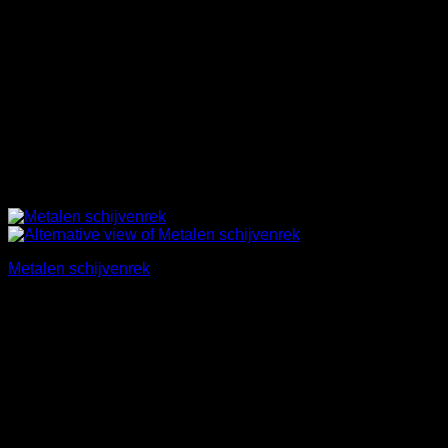
Metalen schijvenrek
€
95,00
Incl. BTW