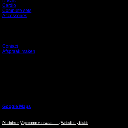
Kracht
Cardio
Complete sets
Accessoires
Overig
Contact
Afspraak maken
Showroom
Ringbaan Noord 37
5046 AA
Google Maps
Maandag - Zaterdag / 9:00 - 17:00
Disclaimer
/
Algemene voorwaarden
/
Website by Klubb