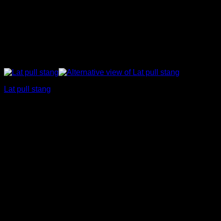
Lat pull stang
€
35,00
Incl. BTW