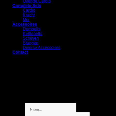
Overige Cardio
Complete Sets
Cardio
⁠Kracht
Mix
Accessoires
⁠Dumbells
Kettlebells
⁠Schijven
Stangen
Diverse Accessoires
Contact
Vraag een offerte aan voor dit
product
Geheel gratis en vrijblijvend
Bedrijfsnaam
Bericht
Naam
Telefoonnummer