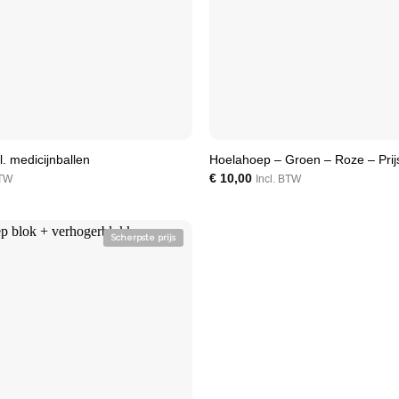
l. medicijnballen
Hoelahoep – Groen – Roze – Prijs
€
10,00
BTW
Incl. BTW
Scherpste prijs