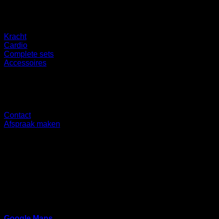
Categorieën
Kracht
Cardio
Complete sets
Accessoires
Overig
Contact
Afspraak maken
Showroom
Ringbaan Noord 37
5046 AA
Google Maps