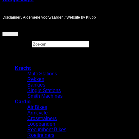
Maandag - Zaterdag / 9:00 - 17:00
Disclaimer
/
Algemene voorwaarden
/
Website by Klubb
Zoeken
×
Kracht
Multi Stations
Rekken
⁠Bankjes
Single Stations
Smith Machines
Cardio
Air Bikes
Armcycle
Crosstrainers
Loopbanden
Recumbent Bikes
Roeitrainers