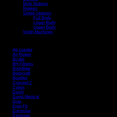
Multi Stations
Rekken
Single Stations
Full Body
Lower Body
Upper Body
Smith Machines
Merk
Ab coaster
(1)
Air Rower
(1)
Bcube
(1)
BH Fitness
(1)
BodyBike
(1)
Bodycraft
(1)
Bowflex
(2)
Concept 2
(1)
Cybex
(7)
David
(5)
David Medical
(1)
Drax
(3)
Ergo-Fit
(3)
Eurosolar
(1)
Expresso
(1)