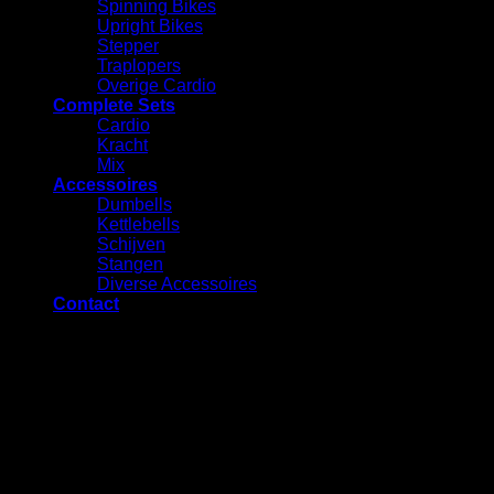
Spinning Bikes
Upright Bikes
Stepper
Traplopers
Overige Cardio
Complete Sets
Cardio
⁠Kracht
Mix
Accessoires
⁠Dumbells
Kettlebells
⁠Schijven
Stangen
Diverse Accessoires
Contact
Vraag een offerte aan voor dit
product