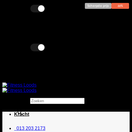
Scherpste prijs
22%
Ga
Excl. BTW
Incl. BTW
naar
inhoud
Excl. BTW
Incl. BTW
Zoeken
×
Kracht
013 203 2173