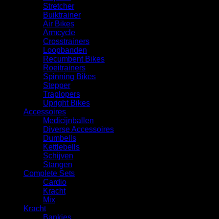
Stretcher
Buiktrainer
Air Bikes
Armcycle
Crosstrainers
Loopbanden
Recumbent Bikes
Roeitrainers
Spinning Bikes
Stepper
Traplopers
Upright Bikes
Accessoires
Medicijnballen
Diverse Accessoires
⁠Dumbells
Kettlebells
⁠Schijven
Stangen
Complete Sets
Cardio
⁠Kracht
Mix
Kracht
Bankjes