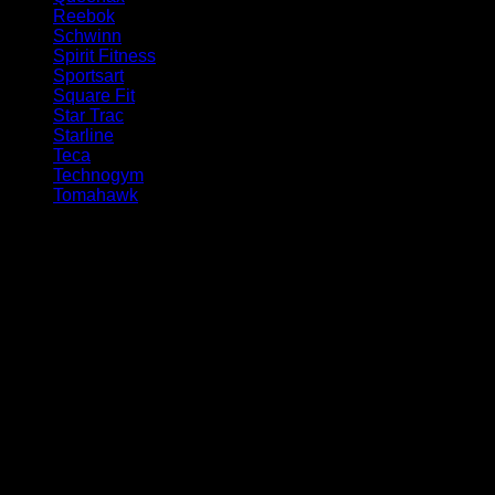
Reebok
(2)
Schwinn
(3)
Spirit Fitness
(1)
Sportsart
(1)
Square Fit
(1)
Star Trac
(17)
Starline
(1)
Teca
(2)
Technogym
(63)
Tomahawk
(1)