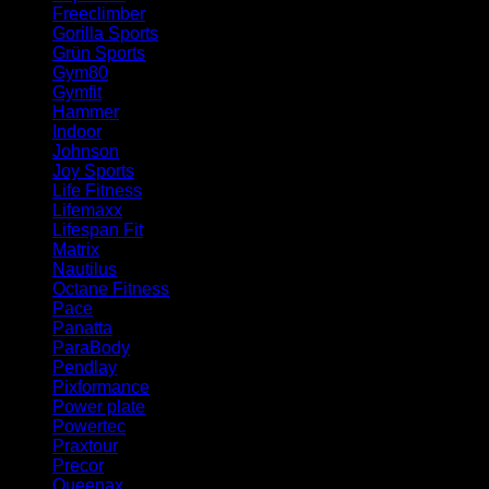
Freeclimber
(1)
Gorilla Sports
(1)
Grün Sports
(1)
Gym80
(5)
Gymfit
(10)
Hammer
(12)
Indoor
(1)
Johnson
(4)
Joy Sports
(1)
Life Fitness
(34)
Lifemaxx
(4)
Lifespan Fit
(1)
Matrix
(16)
Nautilus
(4)
Octane Fitness
(2)
Pace
(1)
Panatta
(1)
ParaBody
(1)
Pendlay
(2)
Pixformance
(1)
Power plate
(1)
Powertec
(1)
Praxtour
(1)
Precor
(3)
Queenax
(1)