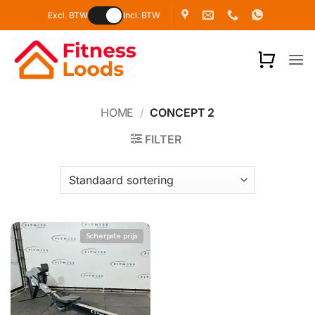
Ga
Excl. BTW
Incl. BTW
naar
inhoud
HOME
/
CONCEPT 2
FILTER
Scherpste prijs