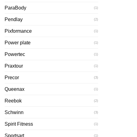
ParaBody
(1)
Pendlay
(2)
Pixformance
(1)
Power plate
(1)
Powertec
(1)
Praxtour
(1)
Precor
(3)
Queenax
(1)
Reebok
(2)
Schwinn
(3)
Spirit Fitness
(1)
Sportsart
(1)