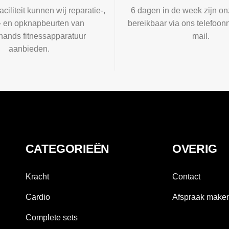
aciliteit kunnen wij reparatie-,
6 dagen in de week zijn on
l- en opknapbeurten van
bereikbaar via ons telefoon
ands fitnessapparatuur
mail.
aanbieden.
CATEGORIEËN
OVERIG
Kracht
Contact
Cardio
Afspraak make
Complete sets