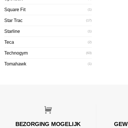
Square Fit
(1)
Star Trac
(17)
Starline
(1)
Teca
(2)
Technogym
(63)
Tomahawk
(1)
BEZORGING MOGELIJK
GEW