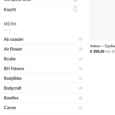
Kracht
MERK
Ab coaster
(1)
Indoor – Cyclin
Air Rower
(1)
€
350,00
Incl. 
Bcube
(1)
BH Fitness
(1)
BodyBike
(1)
Bodycraft
(1)
Bowflex
(2)
Carver
(1)