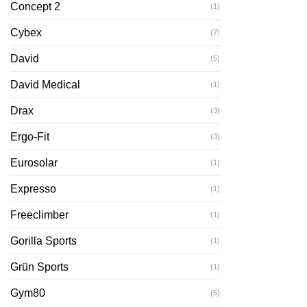
Concept 2
(1)
Cybex
(7)
David
(5)
David Medical
(1)
Drax
(3)
Ergo-Fit
(3)
Eurosolar
(1)
Expresso
(1)
Freeclimber
(1)
Gorilla Sports
(1)
Grün Sports
(1)
Gym80
(5)