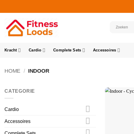
Ga
naar
inhoud
Kracht
Cardio
Complete Sets
Accessoires
HOME
/
INDOOR
CATEGORIE
Cardio
Accessoires
Complete Sets