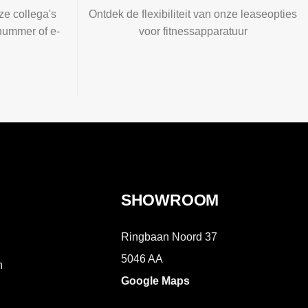
ze collega's
Ontdek de flexibiliteit van onze leaseopties
nummer of e-
voor fitnessapparatuur
SHOWROOM
Ringbaan Noord 37
5046 AA
n
Google Maps