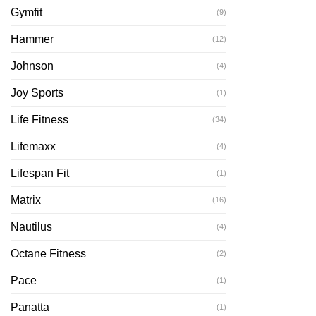
Gymfit
(9)
Hammer
(12)
Johnson
(4)
Joy Sports
(1)
Life Fitness
(34)
Lifemaxx
(4)
Lifespan Fit
(1)
Matrix
(16)
Nautilus
(4)
Octane Fitness
(2)
Pace
(1)
Panatta
(1)