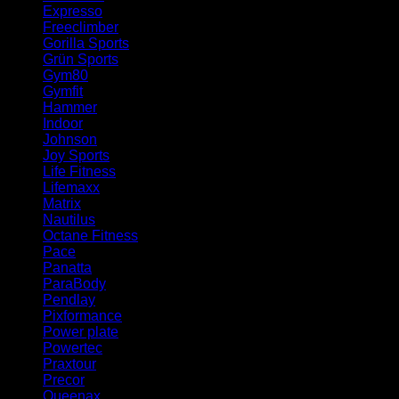
Expresso
(1)
Freeclimber
(1)
Gorilla Sports
(1)
Grün Sports
(1)
Gym80
(5)
Gymfit
(9)
Hammer
(12)
Indoor
(1)
Johnson
(4)
Joy Sports
(1)
Life Fitness
(34)
Lifemaxx
(4)
Matrix
(16)
Nautilus
(4)
Octane Fitness
(2)
Pace
(1)
Panatta
(1)
ParaBody
(1)
Pendlay
(2)
Pixformance
(1)
Power plate
(1)
Powertec
(1)
Praxtour
(1)
Precor
(3)
Queenax
(1)