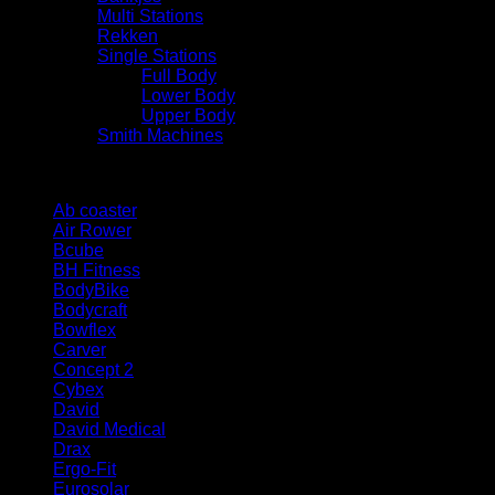
Multi Stations
Rekken
Single Stations
Full Body
Lower Body
Upper Body
Smith Machines
Merk
Ab coaster
(1)
Air Rower
(1)
Bcube
(1)
BH Fitness
(1)
BodyBike
(1)
Bodycraft
(1)
Bowflex
(2)
Carver
(1)
Concept 2
(1)
Cybex
(7)
David
(5)
David Medical
(1)
Drax
(3)
Ergo-Fit
(3)
Eurosolar
(1)