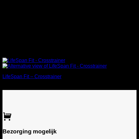
LifeSpan Fit – Crosstrainer
€
750,00
Incl. BTW
Bezorging mogelijk