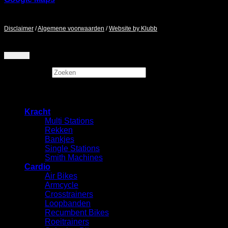
Maandag - Zaterdag / 9:00 - 17:00
Disclaimer
/
Algemene voorwaarden
/
Website by Klubb
Zoeken
×
Kracht
Multi Stations
Rekken
⁠Bankjes
Single Stations
Smith Machines
Cardio
Air Bikes
Armcycle
Crosstrainers
Loopbanden
Recumbent Bikes
Roeitrainers