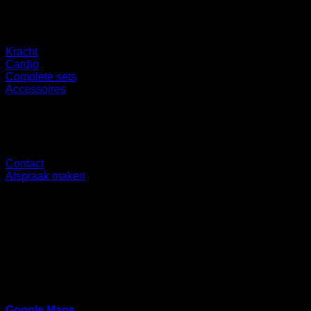
Categorieën
Kracht
Cardio
Complete sets
Accessoires
Overig
Contact
Afspraak maken
Showroom
Ringbaan Noord 37
5046 AA
Google Maps