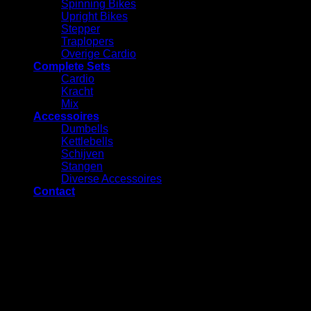
Spinning Bikes
Upright Bikes
Stepper
Traplopers
Overige Cardio
Complete Sets
Cardio
⁠Kracht
Mix
Accessoires
⁠Dumbells
Kettlebells
⁠Schijven
Stangen
Diverse Accessoires
Contact
Vraag een offerte aan voor dit
product