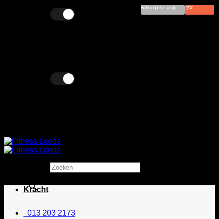
Scherpste prijs
17%
Ga
Excl. BTW
Incl. BTW
naar
inhoud
Excl. BTW
Incl. BTW
Zoeken
×
Kracht
013 203 2173