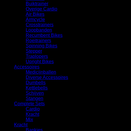
Buiktrainer
Overige Cardio
Air Bikes
Armcycle
Crosstrainers
Loopbanden
Recumbent Bikes
Roeitrainers
Spinning Bikes
Stepper
Traplopers
Upright Bikes
Accessoires
Medicijnballen
Diverse Accessoires
⁠Dumbells
Kettlebells
⁠Schijven
Stangen
Complete Sets
Cardio
⁠Kracht
Mix
Kracht
Bankjes