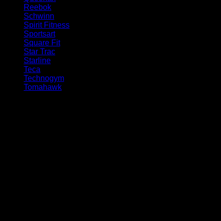
Reebok
(2)
Schwinn
(3)
Spirit Fitness
(1)
Sportsart
(1)
Square Fit
(1)
Star Trac
(17)
Starline
(1)
Teca
(2)
Technogym
(63)
Tomahawk
(1)