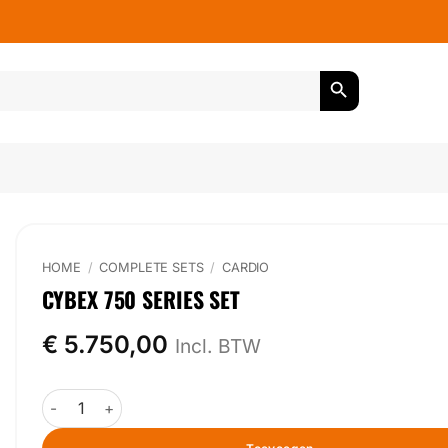
HOME
/
COMPLETE SETS
/
CARDIO
CYBEX 750 SERIES SET
€
5.750,00
Incl. BTW
Cybex 750 Series Set aantal