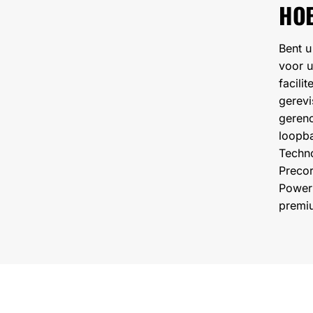
HOE
Bent u
voor u
facili
gerev
gereno
loopba
Techno
Precor
Power 
premiu