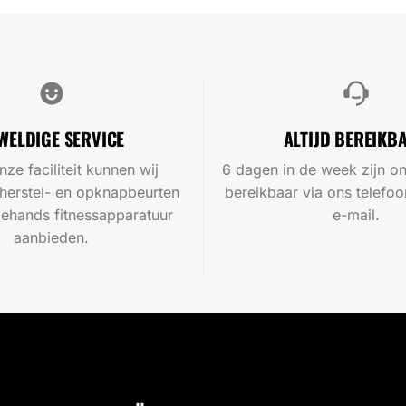
WELDIGE SERVICE
ALTIJD BEREIKB
nze faciliteit kunnen wij
6 dagen in de week zijn on
 herstel- en opknapbeurten
bereikbaar via ons telef
ehands fitnessapparatuur
e-mail.
aanbieden.