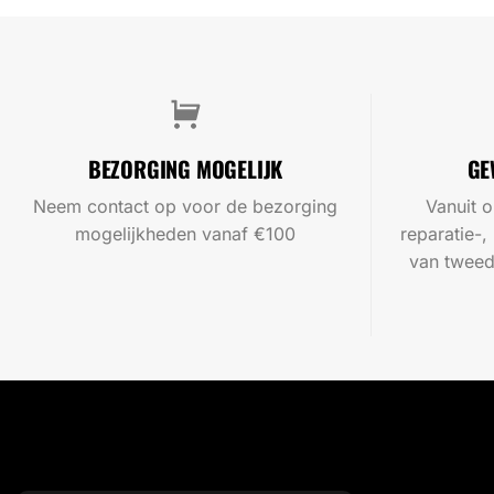
BEZORGING MOGELIJK
GE
Neem contact op voor de bezorging
Vanuit o
mogelijkheden vanaf €100
reparatie-,
van tweed