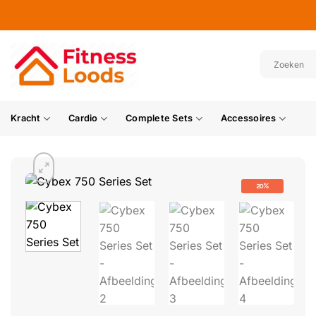
Ga
naar
inhoud
Kracht
Cardio
Complete Sets
Accessoires
20%