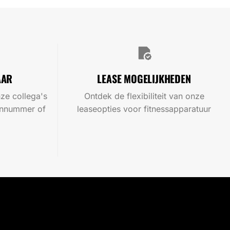
AAR
LEASE MOGELIJKHEDEN
ze collega's
Ontdek de flexibiliteit van onze
oonnummer of
leaseopties voor fitnessapparatuur