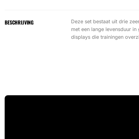
Deze set bestaat uit drie ze
BESCHRIJVING
met een lange levensduur in 
displays die trainingen overz