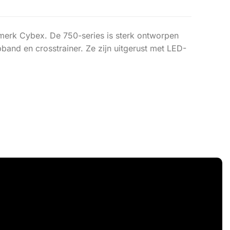
A-merk Cybex. De 750-series is sterk ontworpen
band en crosstrainer. Ze zijn uitgerust met LED-