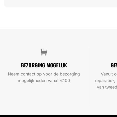
BEZORGING MOGELIJK
GE
Neem contact op voor de bezorging
Vanuit o
mogelijkheden vanaf €100
reparatie-,
van tweed