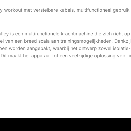
 workout met verstelbare kabels, multifunctioneel gebruik en
ley is een multifunctionele krachtmachine die zich richt op h
el van een breed scala aan trainingsmogelijkheden. Dankzij
oepen worden aangepakt, waarbij het ontwerp zowel isolati
it maakt het apparaat tot een veelzijdige oplossing voor ie