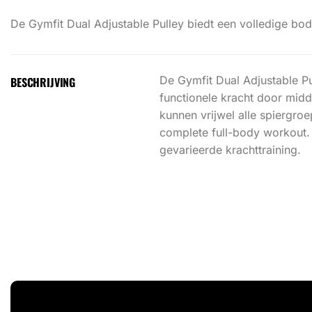
De Gymfit Dual Adjustable Pulley biedt een volledige body
De Gymfit Dual Adjustable Pul
BESCHRIJVING
functionele kracht door midd
kunnen vrijwel alle spiergr
complete full-body workout. D
gevarieerde krachttraining.