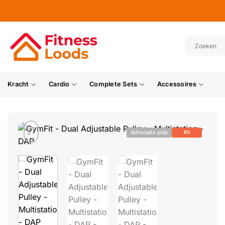
Ga
naar
inhoud
Kracht
Cardio
Complete Sets
Accessoires
Scherpste prijs
8%