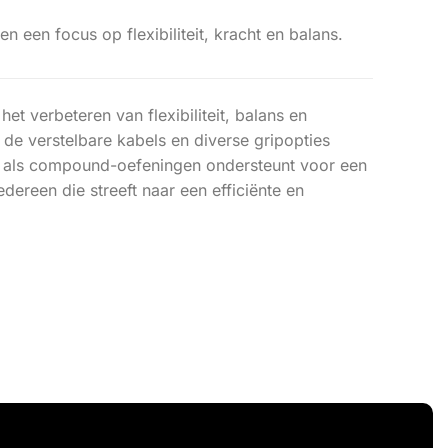
 een focus op flexibiliteit, kracht en balans.
et verbeteren van flexibiliteit, balans en
 de verstelbare kabels en diverse gripopties
e- als compound-oefeningen ondersteunt voor een
dereen die streeft naar een efficiënte en