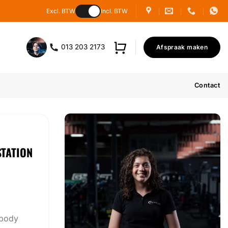
Excl. BTW
Incl. BTW
013 203 2173
Afspraak maken
Contact
STATION
 body