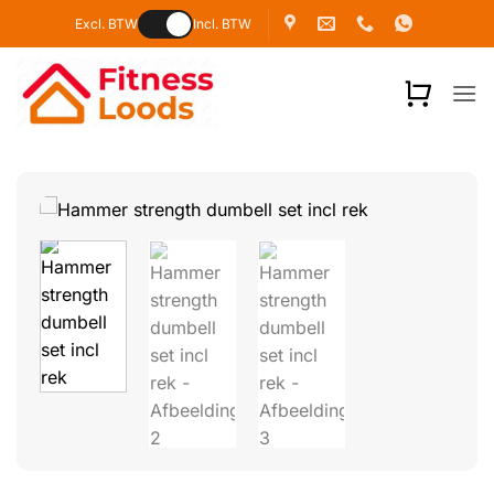
Ga
Excl. BTW
Incl. BTW
naar
inhoud