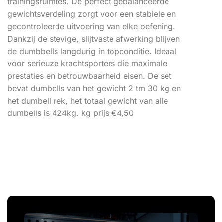
trainingsruimtes. De perfect gebalanceerde
gewichtsverdeling zorgt voor een stabiele en
gecontroleerde uitvoering van elke oefening.
Dankzij de stevige, slijtvaste afwerking blijven
de dumbbells langdurig in topconditie. Ideaal
voor serieuze krachtsporters die maximale
prestaties en betrouwbaarheid eisen. De set
bevat dumbells van het gewicht 2 tm 30 kg en
het dumbell rek, het totaal gewicht van alle
dumbells is 424kg. kg prijs €4,50