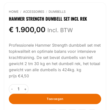
HOME
/
ACCESSOIRES
/
⁠DUMBELLS
HAMMER STRENGTH DUMBELL SET INCL REK
€
1.900,00
Incl. BTW
Professionele
Hammer Strength
dumbbell set met
topkwaliteit en optimale balans voor intensieve
krachttraining. De set bevat dumbells van het
gewicht 2 tm 30 kg en het dumbell rek, het totaal
gewicht van alle dumbells is 424kg. kg
prijs €4,50
Hammer strength dumbell set incl rek aantal
Toevoegen