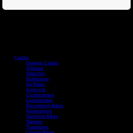
Categorie
Cardio
Overige Cardio
Trilplaat
Stretcher
Buiktrainer
Air Bikes
Armcycle
Crosstrainers
Loopbanden
Recumbent Bikes
Roeitrainers
Spinning Bikes
Stepper
Traplopers
Upright Bikes