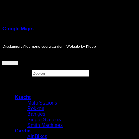
Ringbaan Noord 37
5046 AA
Google Maps
Maandag - Zaterdag / 9:00 - 17:00
Disclaimer
/
Algemene voorwaarden
/
Website by Klubb
Zoeken
×
Kracht
Multi Stations
Rekken
⁠Bankjes
Single Stations
Smith Machines
Cardio
Air Bikes