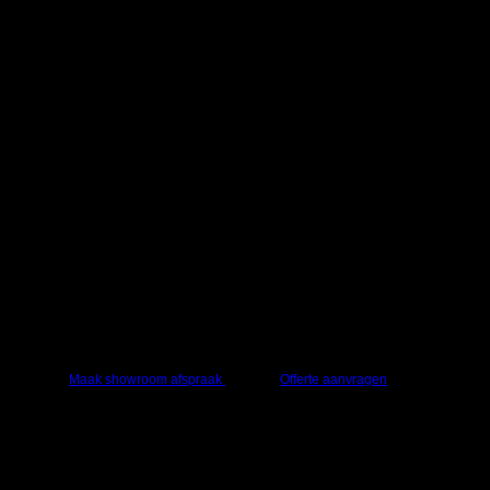
Vraag een offerte aan of kom langs in onze
showroom
Advies nodig of grote aantallen bestellen? Vraag
een offerte aan of kom bij ons langs.
Maak showroom afspraak
Offerte aanvragen
Johnson – JPE 5100 –