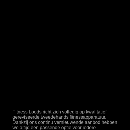
De specialist in
tweedehands
apparatuur
Fitness Loods richt zich volledig op kwalitatief
gereviseerde tweedehands fitnessapparatuur.
Dankzij ons continu vernieuwende aanbod hebben
we altijd een passende optie voor iedere