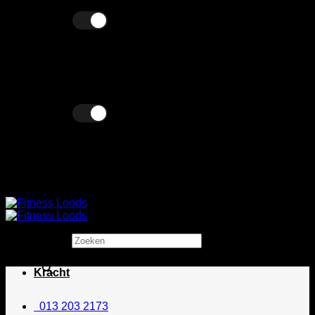
Ga
Excl. BTW
Incl. BTW
naar
inhoud
Excl. BTW
Incl. BTW
Zoeken
×
Kracht
013 203 2173