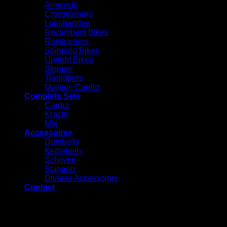
Armcycle
Crosstrainers
Loopbanden
Recumbent Bikes
Roeitrainers
Spinning Bikes
Upright Bikes
Stepper
Traplopers
Overige Cardio
Complete Sets
Cardio
⁠Kracht
Mix
Accessoires
⁠Dumbells
Kettlebells
⁠Schijven
Stangen
Diverse Accessoires
Contact