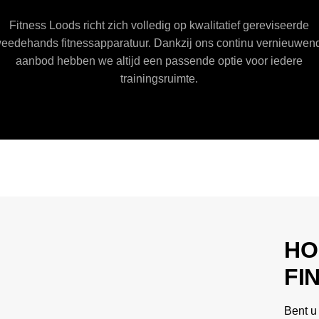
Fitness Loods richt zich volledig op kwalitatief gereviseerde
weedehands fitnessapparatuur. Dankzij ons continu vernieuwen
aanbod hebben we altijd een passende optie voor iedere
trainingsruimte.
HO
FI
Bent u