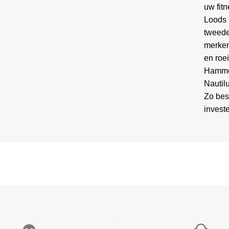
uw fitn
Loods 
tweede
merken
en roe
Hammer
Nautil
Zo bes
invest