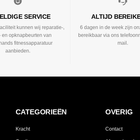
ELDIGE SERVICE
ALTIJD BEREIK
aciliteit kunnen wij reparatie-,
6 dagen in de week zijn on
l- en opknapbeurten van
bereikbaar via ons telefoon
ands fitnessapparatuur
mail.
aanbieden.
CATEGORIEËN
OVERIG
Kracht
Contact