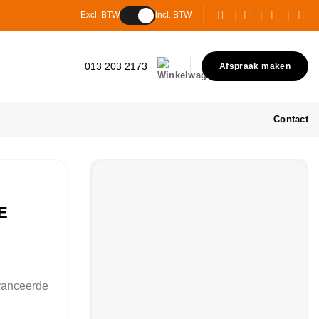
Excl. BTW
Incl. BTW
013 203 2173
Afspraak maken
Contact
E
vanceerde