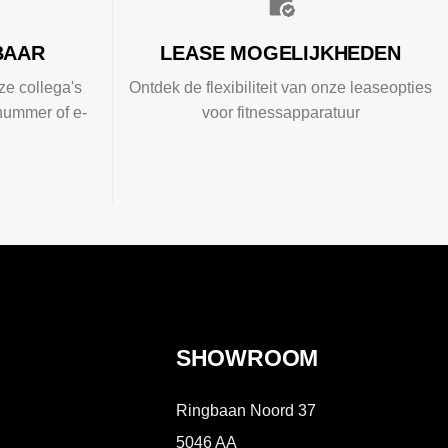
BAAR
LEASE MOGELIJKHEDEN
ze collega's
Ontdek de flexibiliteit van onze leaseopties
nummer of e-
voor fitnessapparatuur
SHOWROOM
Ringbaan Noord 37
5046 AA