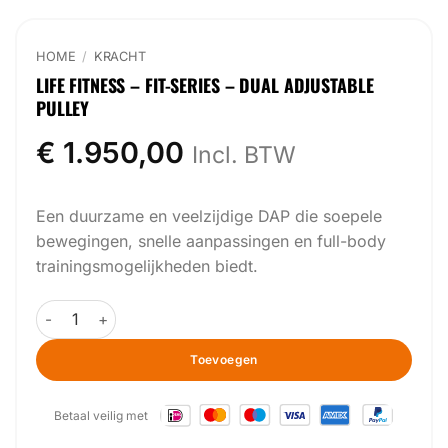
HOME
/
KRACHT
LIFE FITNESS – FIT-SERIES – DUAL ADJUSTABLE
PULLEY
€
1.950,00
Incl. BTW
Een duurzame en veelzijdige DAP die soepele
bewegingen, snelle aanpassingen en full-body
trainingsmogelijkheden biedt.
Life Fitness - Fit-Series - Dual Adjustable Pulley aantal
Toevoegen
Betaal veilig met