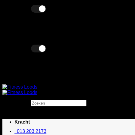
Ga
Excl. BTW
Incl. BTW
naar
inhoud
Excl. BTW
Incl. BTW
Zoeken
×
Kracht
013 203 2173