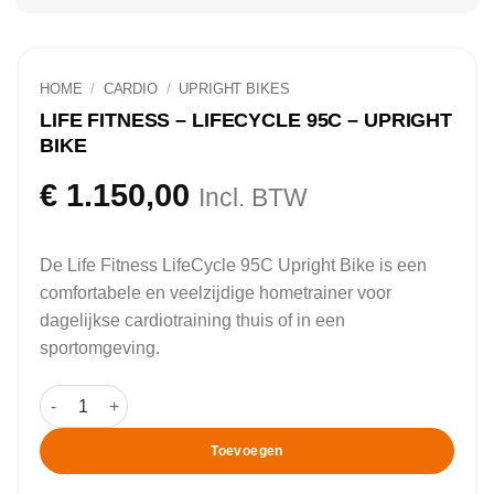
HOME
/
CARDIO
/
UPRIGHT BIKES
LIFE FITNESS – LIFECYCLE 95C – UPRIGHT
BIKE
€
1.150,00
Incl. BTW
De Life Fitness LifeCycle 95C Upright Bike is een
comfortabele en veelzijdige hometrainer voor
dagelijkse cardiotraining thuis of in een
sportomgeving.
Life Fitness - LifeCycle 95C - Upright Bike aantal
Toevoegen