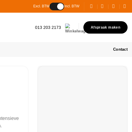
Excl. BTW
Incl. BTW
013 203 2173
Afspraak maken
Contact
ntensieve
.