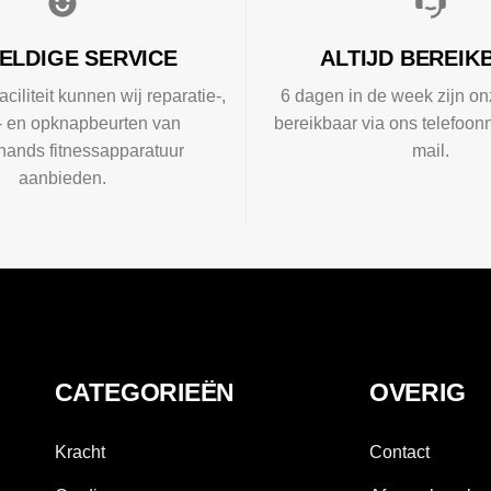
ELDIGE SERVICE
ALTIJD BEREIK
aciliteit kunnen wij reparatie-,
6 dagen in de week zijn on
l- en opknapbeurten van
bereikbaar via ons telefoon
ands fitnessapparatuur
mail.
aanbieden.
CATEGORIEËN
OVERIG
Kracht
Contact