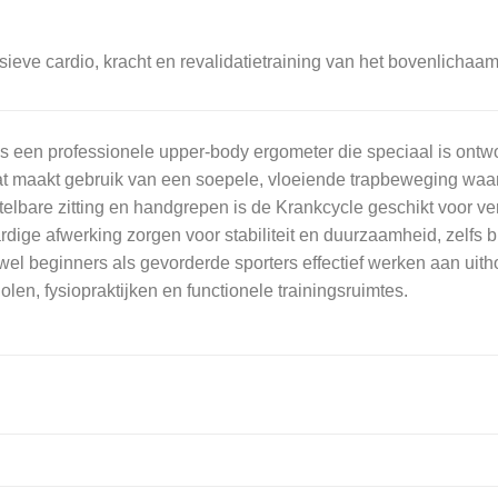
sieve cardio, kracht en revalidatietraining van het bovenlichaam
is een professionele upper-body ergometer die speciaal is ontwo
t maakt gebruik van een soepele, vloeiende trapbeweging waar
telbare zitting en handgrepen is de Krankcycle geschikt voor ve
ge afwerking zorgen voor stabiliteit en duurzaamheid, zelfs bij
 beginners als gevorderde sporters effectief werken aan uitho
olen, fysiopraktijken en functionele trainingsruimtes.