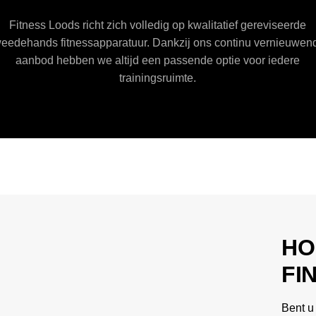
Fitness Loods richt zich volledig op kwalitatief gereviseerde
weedehands fitnessapparatuur. Dankzij ons continu vernieuwen
aanbod hebben we altijd een passende optie voor iedere
trainingsruimte.
HO
FI
Bent u