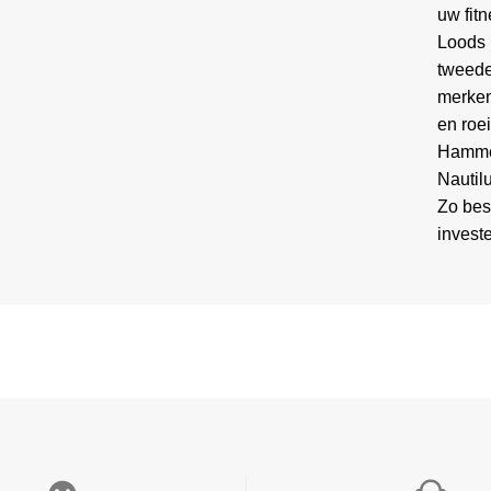
uw fitn
Loods 
tweede
merken
en roe
Hammer
Nautil
Zo bes
invest