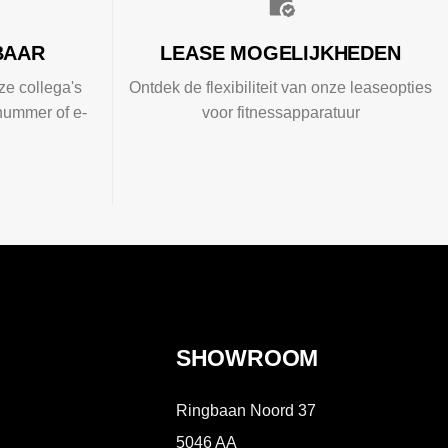
BAAR
LEASE MOGELIJKHEDEN
ze collega's
Ontdek de flexibiliteit van onze leaseopties
nummer of e-
voor fitnessapparatuur
SHOWROOM
Ringbaan Noord 37
5046 AA