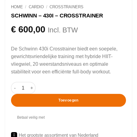
HOME
/
CARDIO
/
CROSSTRAINERS
SCHWINN – 430I – CROSSTRAINER
€
600,00
Incl. BTW
De Schwinn 430i Crosstrainer biedt een soepele,
gewrichtsvriendelijke training met hybride HIIT-
vliegwiel, 20 weerstandsniveaus en optimale
stabiliteit voor een efficiënte full-body workout.
Schwinn - 430i - Crosstrainer aantal
Toevoegen
Betaal veilig met
Het grootste assortiment van Nederland