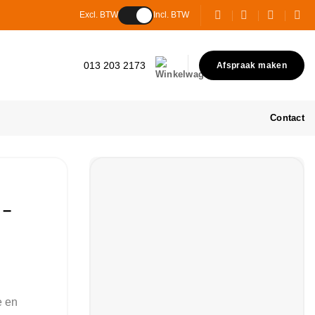
Excl. BTW
Incl. BTW
013 203 2173
Afspraak maken
Contact
 –
e en