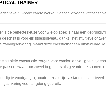
IPTICAL TRAINER
ffectieve full-body cardio workout, geschikt voor elk fitnessniv
r is de perfecte keuze voor wie op zoek is naar een gebruiksvri
geschikt is voor elk fitnessniveau, dankzij het intuïtieve ont
 trainingservaring, maakt deze crosstrainer een uitstekende keu
 stabiele constructie zorgen voor comfort en veiligheid tijdens
 te passen, waardoor zowel beginners als gevorderde sporters o
oudig je voortgang bijhouden, zoals tijd, afstand en caloriever
ingservaring voor langdurig gebruik.