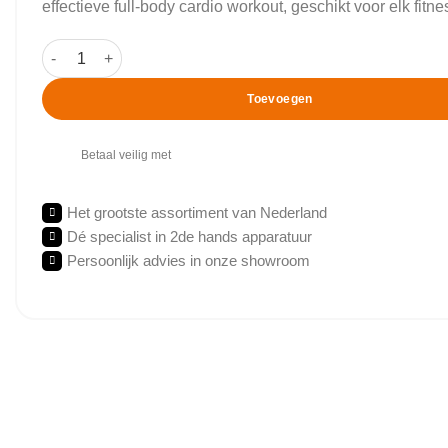
effectieve full-body cardio workout, geschikt voor elk fitn
Starline - EL9300 - Crosstrainer - Elliptical Trainer aantal
Toevoegen
Betaal veilig met
Het grootste assortiment van Nederland
Dé specialist in 2de hands apparatuur
Persoonlijk advies in onze showroom