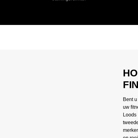
HO
FI
Bent u
uw fitn
Loods 
tweede
merken
en roe