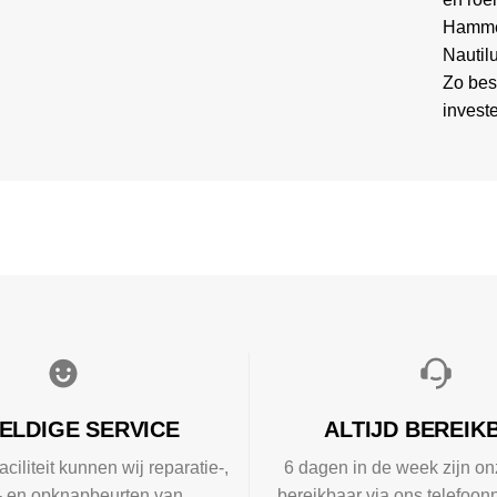
Hammer
Nautil
Zo bes
invest
ELDIGE SERVICE
ALTIJD BEREIK
aciliteit kunnen wij reparatie-,
6 dagen in de week zijn on
l- en opknapbeurten van
bereikbaar via ons telefoon