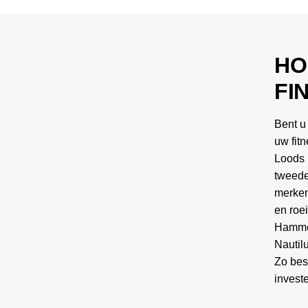
HO
FI
Bent u
uw fitn
Loods 
tweede
merken
en roe
Hammer
Nautil
Zo bes
invest