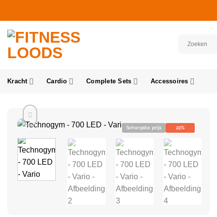
Ga
naar
inhoud
Kracht
Cardio
Complete Sets
Accessoires
Scherpste prijs
22%