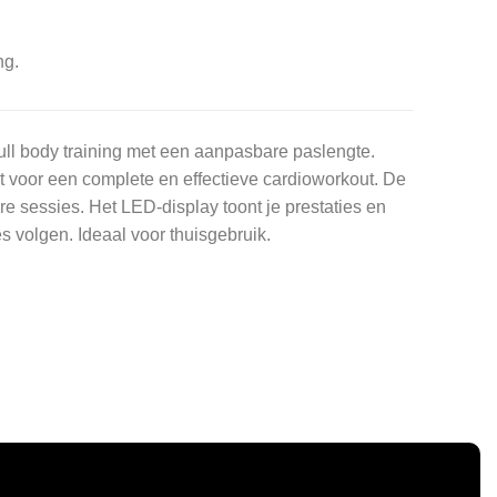
ng.
ull body training met een aanpasbare paslengte.
t voor een complete en effectieve cardioworkout. De
re sessies. Het LED-display toont je prestaties en
s volgen. Ideaal voor thuisgebruik.