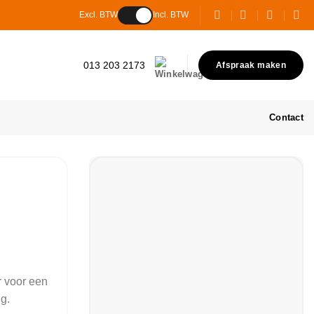
Excl. BTW
Incl. BTW
013 203 2173
Afspraak maken
Contact
 voor een
g.