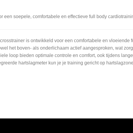
een soepele, comfortabele en effectieve full body cardiotraini
osstrainer is ontwikkeld voor een comfortabele en vloeiende f
owel het boven- als onderlichaam actief aangesproken, wat zorg
ele loop bieden optimale controle en comfort, ook tijdens lange
greerde hartslagmeter kun je je training gericht op hartslagzone