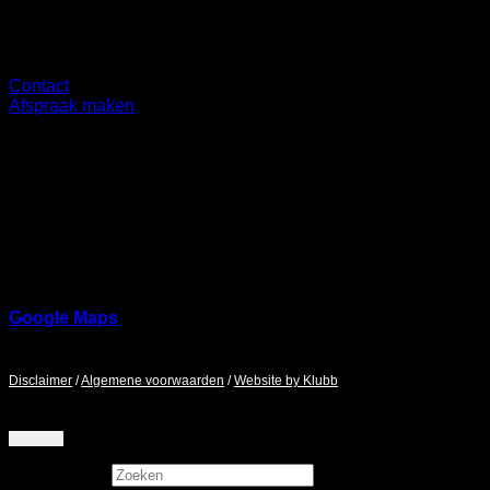
Overig
Contact
Afspraak maken
Showroom
Ringbaan Noord 37
5046 AA
Google Maps
Maandag - Zaterdag / 9:00 - 17:00
Disclaimer
/
Algemene voorwaarden
/
Website by Klubb
Zoeken