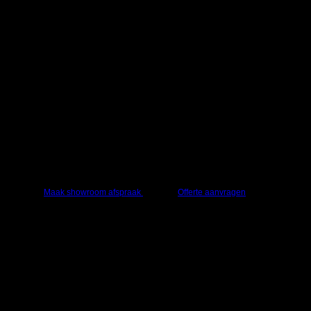
Vraag een offerte aan of kom langs in onze
showroom
Advies nodig of grote aantallen bestellen? Vraag
een offerte aan of kom bij ons langs.
Maak showroom afspraak
Offerte aanvragen
Technogym – Barbell Rack –
Incl. Barbells – Zwart