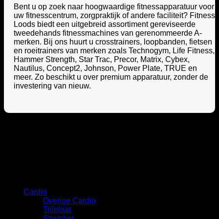
Bent u op zoek naar hoogwaardige fitnessapparatuur voor
uw fitnesscentrum, zorgpraktijk of andere faciliteit? Fitness
Loods biedt een uitgebreid assortiment gereviseerde
tweedehands fitnessmachines van gerenommeerde A-
merken. Bij ons huurt u crosstrainers, loopbanden, fietsen
en roeitrainers van merken zoals Technogym, Life Fitness,
Hammer Strength, Star Trac, Precor, Matrix, Cybex,
Nautilus, Concept2, Johnson, Power Plate, TRUE en
meer. Zo beschikt u over premium apparatuur, zonder de
investering van nieuw.
Categorie
Cardio
Overige Cardio
Trilplaat
Stretcher