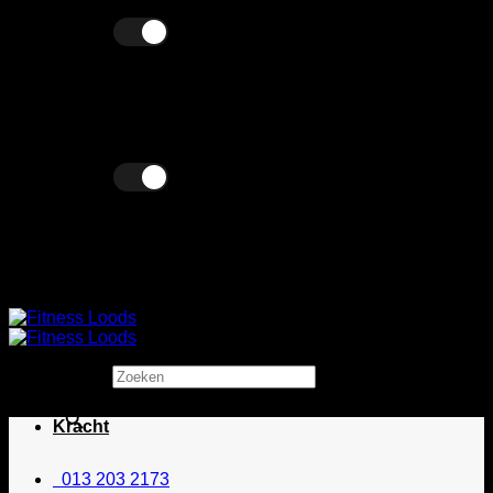
Ga
Excl. BTW
Incl. BTW
naar
inhoud
Excl. BTW
Incl. BTW
Zoeken
×
Kracht
013 203 2173