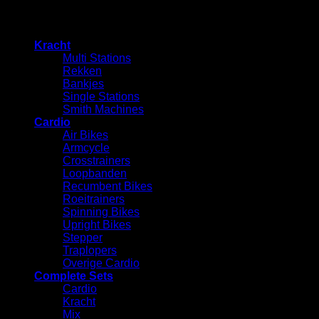
×
Kracht
Multi Stations
Rekken
⁠Bankjes
Single Stations
Smith Machines
Cardio
Air Bikes
Armcycle
Crosstrainers
Loopbanden
Recumbent Bikes
Roeitrainers
Spinning Bikes
Upright Bikes
Stepper
Traplopers
Overige Cardio
Complete Sets
Cardio
⁠Kracht
Mix