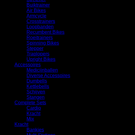
Buiktrainer
Air Bikes
Armcycle
Crosstrainers
Loopbanden
Recumbent Bikes
Roeitrainers
Spinning Bikes
Stepper
Traplopers
Upright Bikes
Accessoires
Medicijnballen
Diverse Accessoires
⁠Dumbells
Kettlebells
⁠Schijven
Stangen
Complete Sets
Cardio
⁠Kracht
Mix
Kracht
Bankjes