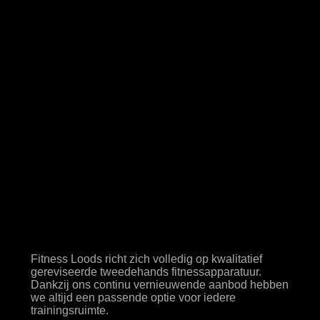
De specialist in
tweedehands
apparatuur
Fitness Loods richt zich volledig op kwalitatief
gereviseerde tweedehands fitnessapparatuur.
Dankzij ons continu vernieuwende aanbod hebben
we altijd een passende optie voor iedere
trainingsruimte.