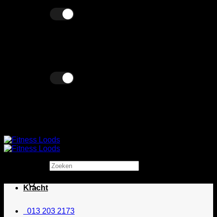
Ga
Excl. BTW
Incl. BTW
naar
inhoud
Excl. BTW
Incl. BTW
Zoeken
×
Kracht
013 203 2173