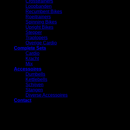
Crosstrainers
Loopbanden
Recumbent Bikes
Roeitrainers
Spinning Bikes
Upright Bikes
Stepper
Traplopers
Overige Cardio
Complete Sets
Cardio
⁠Kracht
Mix
Accessoires
⁠Dumbells
Kettlebells
⁠Schijven
Stangen
Diverse Accessoires
Contact