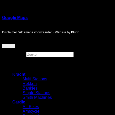
Ringbaan Noord 37
5046 AA
Google Maps
Maandag - Zaterdag / 9:00 - 17:00
Disclaimer
/
Algemene voorwaarden
/
Website by Klubb
Zoeken
×
Kracht
Multi Stations
Rekken
⁠Bankjes
Single Stations
Smith Machines
Cardio
Air Bikes
Armcycle