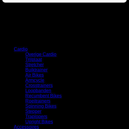
Categorie
Cardio
Overige Cardio
Trilplaat
Stretcher
Buiktrainer
Air Bikes
Armcycle
Crosstrainers
Loopbanden
Recumbent Bikes
Roeitrainers
Spinning Bikes
Stepper
Traplopers
Upright Bikes
Accessoires