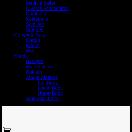
Medicijnballen
Diverse Accessoires
⁠Dumbells
Kettlebells
⁠Schijven
Stangen
Complete Sets
Cardio
⁠Kracht
Mix
Kracht
Bankjes
Multi Stations
Rekken
Single Stations
Full Body
Lower Body
Upper Body
Smith Machines