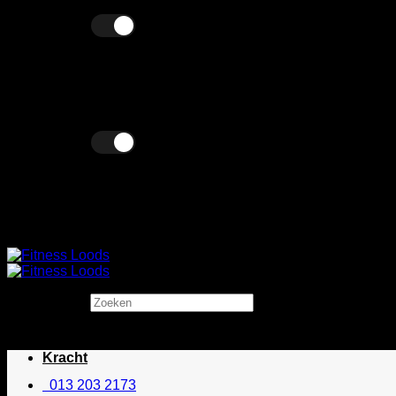
Ga
Excl. BTW
Incl. BTW
naar
inhoud
Excl. BTW
Incl. BTW
Zoeken
×
Kracht
013 203 2173