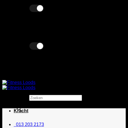
Ga
Excl. BTW
Incl. BTW
naar
inhoud
Excl. BTW
Incl. BTW
Zoeken
×
Kracht
013 203 2173