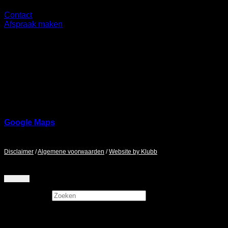
Contact
Afspraak maken
Showroom
Ringbaan Noord 37
5046 AA
Google Maps
Maandag - Zaterdag / 9:00 - 17:00
Disclaimer
/
Algemene voorwaarden
/
Website by Klubb
Zoeken
×