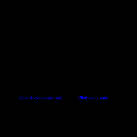
Vraag een offerte aan of kom langs in onze
showroom
Advies nodig of grote aantallen bestellen? Vraag
een offerte aan of kom bij ons langs.
Maak showroom afspraak
Offerte aanvragen
Technogym – Isotonic – Pectoral