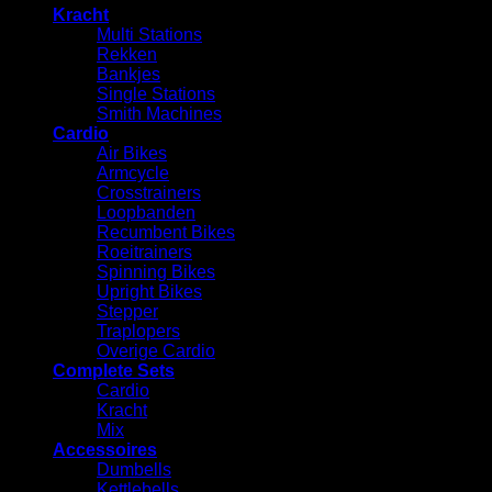
Kracht
Multi Stations
Rekken
⁠Bankjes
Single Stations
Smith Machines
Cardio
Air Bikes
Armcycle
Crosstrainers
Loopbanden
Recumbent Bikes
Roeitrainers
Spinning Bikes
Upright Bikes
Stepper
Traplopers
Overige Cardio
Complete Sets
Cardio
⁠Kracht
Mix
Accessoires
⁠Dumbells
Kettlebells