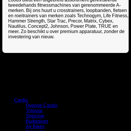
tweedehands fitnessmachines van gerenommeerde A-
merken. Bij ons huurt u crosstrainers, loopbanden, fietsen
en roeitrainers van merken zoals Technogym, Life Fitness,
Hammer Strength, Star Trac, Precor, Matrix, Cybex,
Nautilus, Concept2, Johnson, Power Plate, TRUE en
meer. Zo beschikt u over premium apparatuur, zonder de
investering van nieuw.
Categorie
Cardio
Overige Cardio
Trilplaat
Stretcher
Buiktrainer
Air Bikes