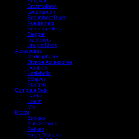
Armcycle
Crosstrainers
Loopbanden
Recumbent Bikes
Roeitrainers
Spinning Bikes
Stepper
Traplopers
Upright Bikes
Accessoires
Medicijnballen
Diverse Accessoires
⁠Dumbells
Kettlebells
⁠Schijven
Stangen
Complete Sets
Cardio
⁠Kracht
Mix
Kracht
Bankjes
Multi Stations
Rekken
Single Stations