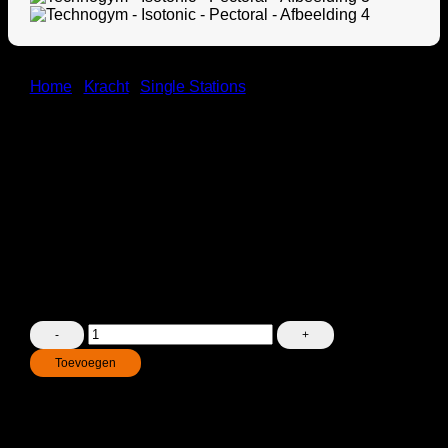
Home
/
Kracht
/
Single Stations
Technogym – Isotonic – Pectoral
€
750,00
Incl. BTW
De Technogym Isotonic Pectorale biedt een veilige en
ergonomische manier om de borstspieren te isoleren
en effectief te versterken met automatische gewichten
voor optimale trainingsresultaten.
Technogym
-
Toevoegen
Isotonic
-
Betaal veilig met
Pectoral
aantal