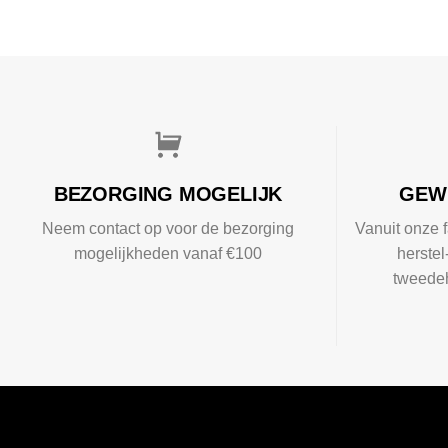
BEZORGING MOGELIJK
GEW
Neem contact op voor de bezorging
Vanuit onze f
mogelijkheden vanaf €100
herste
tweedeh