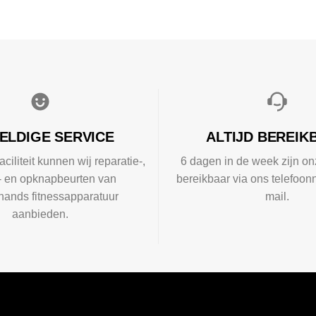
ELDIGE SERVICE
ALTIJD BEREIK
aciliteit kunnen wij reparatie-,
6 dagen in de week zijn on
l- en opknapbeurten van
bereikbaar via ons telefoon
ands fitnessapparatuur
mail.
aanbieden.