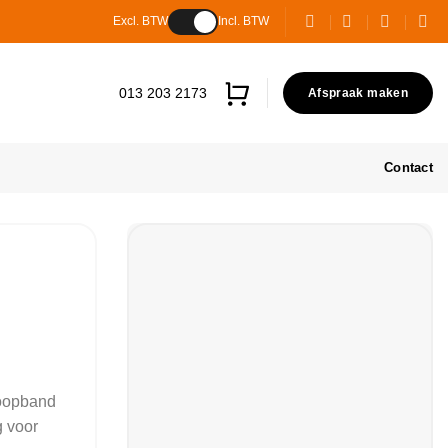
Excl. BTW
Incl. BTW
013 203 2173
Afspraak maken
Contact
loopband
g voor