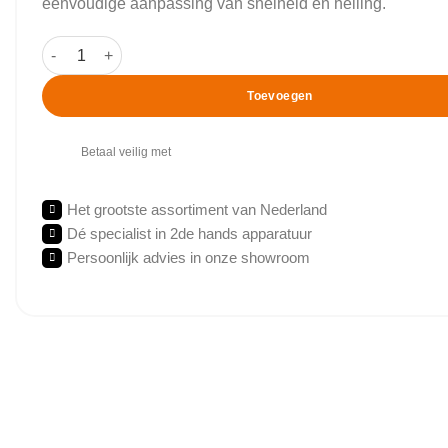
eenvoudige aanpassing van snelheid en helling.
Technogym - Jog 500 - Loopband aantal
Toevoegen
Betaal veilig met
Het grootste assortiment van Nederland
Dé specialist in 2de hands apparatuur
Persoonlijk advies in onze showroom