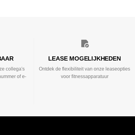
BAAR
LEASE MOGELIJKHEDEN
ze collega's
Ontdek de flexibiliteit van onze leaseopties
nummer of e-
voor fitnessapparatuur