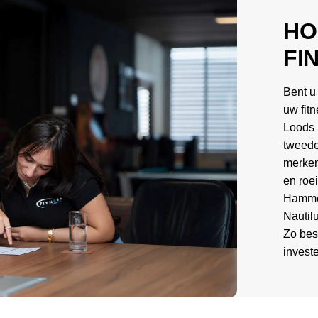
HO
FI
Bent u
uw fitn
Loods 
tweede
merken
en roe
Hammer
Nautil
Zo bes
invest