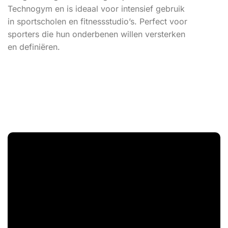
Technogym en is ideaal voor intensief gebruik
in sportscholen en fitnessstudio’s. Perfect voor
sporters die hun onderbenen willen versterken
en definiëren.