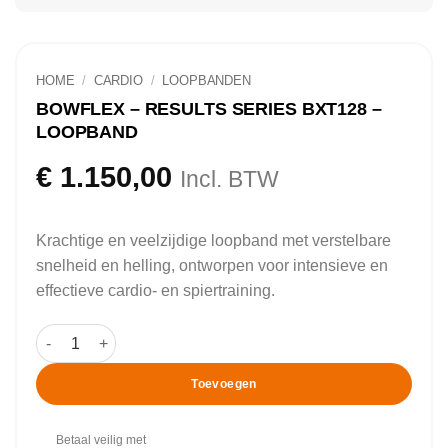
HOME
/
CARDIO
/
LOOPBANDEN
BOWFLEX – RESULTS SERIES BXT128 –
LOOPBAND
€
1.150,00
Incl. BTW
Krachtige en veelzijdige loopband met verstelbare
snelheid en helling, ontworpen voor intensieve en
effectieve cardio- en spiertraining.
Bowflex - Results Series BXT128 - Loopband aantal
Toevoegen
Betaal veilig met