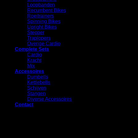
Loopbanden
Recumbent Bikes
Roeitrainers
Spinning Bikes
Upright Bikes
Stepper
Traplopers
Overige Cardio
Complete Sets
Cardio
⁠Kracht
Mix
Accessoires
⁠Dumbells
Kettlebells
⁠Schijven
Stangen
Diverse Accessoires
Contact
Vraag een offerte aan voor dit