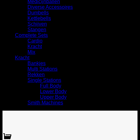
Medicijnballen
Diverse Accessoires
⁠Dumbells
Kettlebells
⁠Schijven
Stangen
Complete Sets
Cardio
⁠Kracht
Mix
Kracht
Bankjes
Multi Stations
Rekken
Single Stations
Full Body
Lower Body
Upper Body
Smith Machines