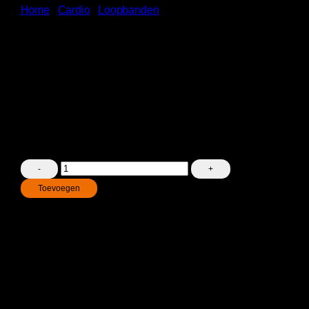
Home
/
Cardio
/
Loopbanden
GymFit – Loopband
€
1.950,00
Incl. BTW
Kwalitatieve en veelzijdige loopband met LED-display,
snelheidsbereik tot 20 km/u en stabiel ontwerp voor
een comfortabele en effectieve training.
GymFit
-
Toevoegen
Loopband
aantal
Betaal veilig met
Het grootste assortiment van Nederland
Dé specialist in 2de hands apparatuur
Persoonlijk advies in onze showroom