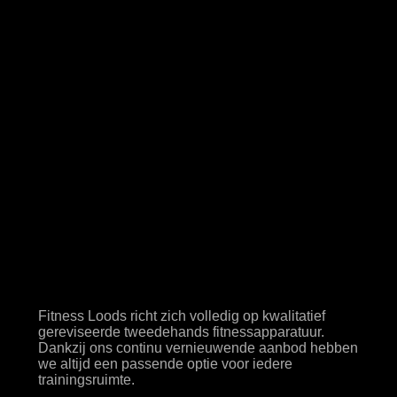
De specialist in
tweedehands
apparatuur
Fitness Loods richt zich volledig op kwalitatief
gereviseerde tweedehands fitnessapparatuur.
Dankzij ons continu vernieuwende aanbod hebben
we altijd een passende optie voor iedere
trainingsruimte.