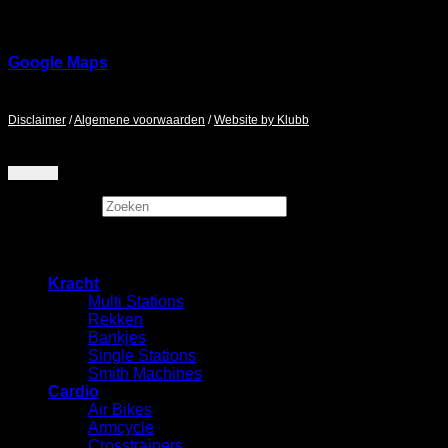
5046 AA
Google Maps
Maandag - Zaterdag / 9:00 - 17:00
Disclaimer
/
Algemene voorwaarden
/
Website by Klubb
Zoeken
×
Kracht
Multi Stations
Rekken
⁠Bankjes
Single Stations
Smith Machines
Cardio
Air Bikes
Armcycle
Crosstrainers