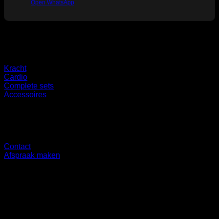
Open WhatsApp
Categorieën
Kracht
Cardio
Complete sets
Accessoires
Overig
Contact
Afspraak maken
Showroom
Ringbaan Noord 37