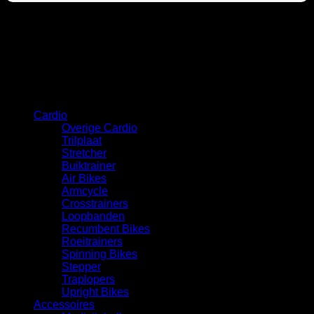
Categorie
Cardio
Overige Cardio
Trilplaat
Stretcher
Buiktrainer
Air Bikes
Armcycle
Crosstrainers
Loopbanden
Recumbent Bikes
Roeitrainers
Spinning Bikes
Stepper
Traplopers
Upright Bikes
Accessoires