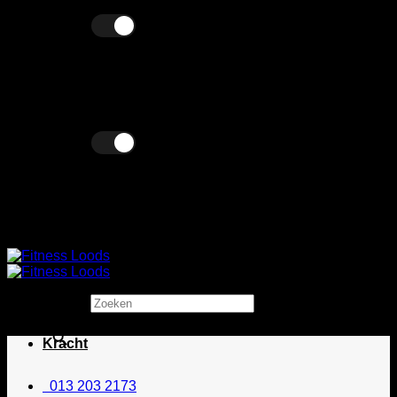
Ga
Excl. BTW
Incl. BTW
naar
inhoud
Excl. BTW
Incl. BTW
Zoeken
×
Kracht
013 203 2173