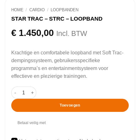
HOME
/
CARDIO
/
LOOPBANDEN
STAR TRAC – STRC – LOOPBAND
€
1.450,00
Incl. BTW
Krachtige en comfortabele loopband met Soft Trac-
dempingssysteem, gebruikersspecifieke
programma’s en entertainmentsysteem voor
effectieve en plezierige trainingen.
Star Trac - STRC - Loopband aantal
Toevoegen
Betaal veilig met