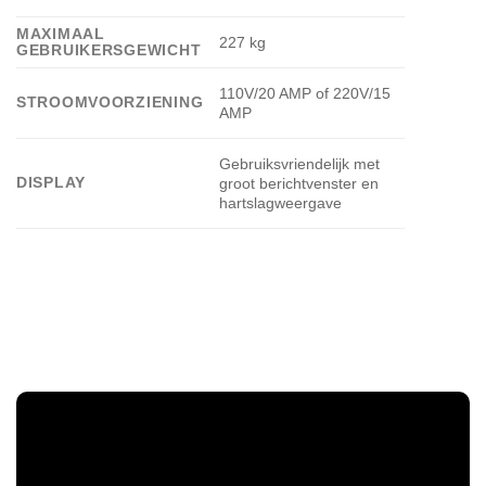
MAXIMAAL
227 kg
GEBRUIKERSGEWICHT
110V/20 AMP of 220V/15
STROOMVOORZIENING
AMP
Gebruiksvriendelijk met
DISPLAY
groot berichtvenster en
hartslagweergave