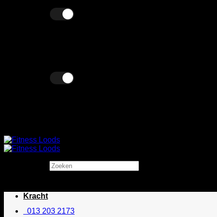
Ga
Excl. BTW
Incl. BTW
naar
inhoud
Excl. BTW
Incl. BTW
Zoeken
×
Kracht
013 203 2173