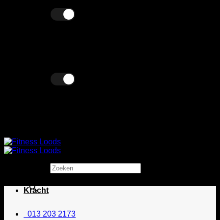
Ga
Excl. BTW
Incl. BTW
naar
inhoud
Excl. BTW
Incl. BTW
Zoeken
×
Kracht
013 203 2173