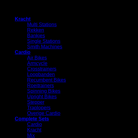
×
Kracht
Multi Stations
Rekken
⁠Bankjes
Single Stations
Smith Machines
Cardio
Air Bikes
Armcycle
Crosstrainers
Loopbanden
Recumbent Bikes
Roeitrainers
Spinning Bikes
Upright Bikes
Stepper
Traplopers
Overige Cardio
Complete Sets
Cardio
⁠Kracht
Mix