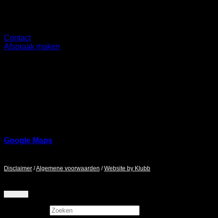
Overig
Contact
Afspraak maken
Showroom
Ringbaan Noord 37
5046 AA
Google Maps
Maandag - Zaterdag / 9:00 - 17:00
Disclaimer
/
Algemene voorwaarden
/
Website by Klubb
Zoeken