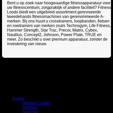
Bent u op zoek naar hoogwaardige fitnessapparatuur voor
uw fitnesscentrum, zorgpraktijk of andere faciliteit? Fitness
Loods biedt een uitgebreid assortiment gereviseerde
tweedehands fitnessmachines van gerenommeerde A-
merken. Bij ons huurt u crosstrainers, loopbanden, fietsen
en roeitrainers van merken zoals Technogym, Life Fitness,
Hammer Strength, Star Trac, Precor, Matrix, Cybex,
Nautilus, Concept2, Johnson, Power Plate, TRUE en
meer. Zo beschikt u over premium apparatuur, zonder de
investering van nieuw.
Categorie
Cardio
Overige Cardio
Trilplaat
Stretcher