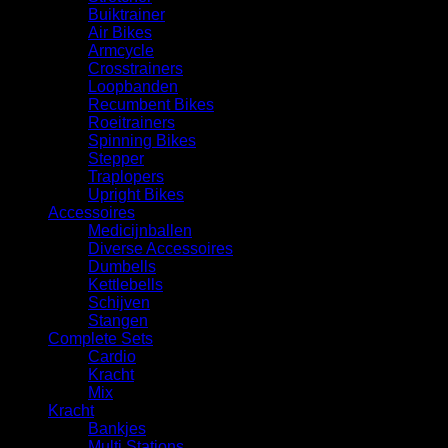
Buiktrainer
Air Bikes
Armcycle
Crosstrainers
Loopbanden
Recumbent Bikes
Roeitrainers
Spinning Bikes
Stepper
Traplopers
Upright Bikes
Accessoires
Medicijnballen
Diverse Accessoires
⁠Dumbells
Kettlebells
⁠Schijven
Stangen
Complete Sets
Cardio
⁠Kracht
Mix
Kracht
Bankjes
Multi Stations