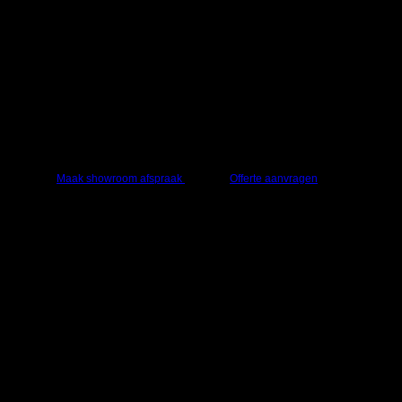
Vraag een offerte aan of kom langs in onze
showroom
Advies nodig of grote aantallen bestellen? Vraag
een offerte aan of kom bij ons langs.
Maak showroom afspraak
Offerte aanvragen
Technogym – Recline Artis Unity
3.0 – Recumbent Bike – Carbon
Grey
Beschrijving